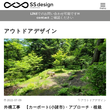
コ
LINE
でのお問い合わせ可能です✉
contact
ご確認ください
ン
テ
アウトドアデザイン
ン
ツ
へ
移
動
2022-07-09
アウトドアデザイン
外構工事 【カーポート(小諸市)・アプローチ・植栽