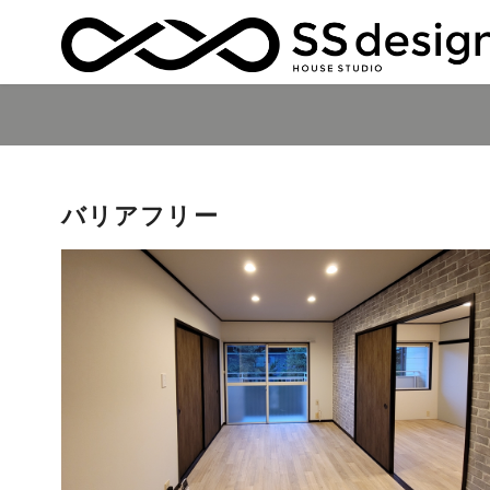
コ
ン
テ
ン
バリアフリー
ツ
へ
移
動