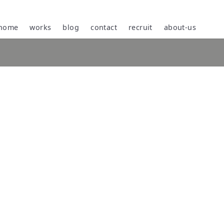
home
works
blog
contact
recruit
about-us