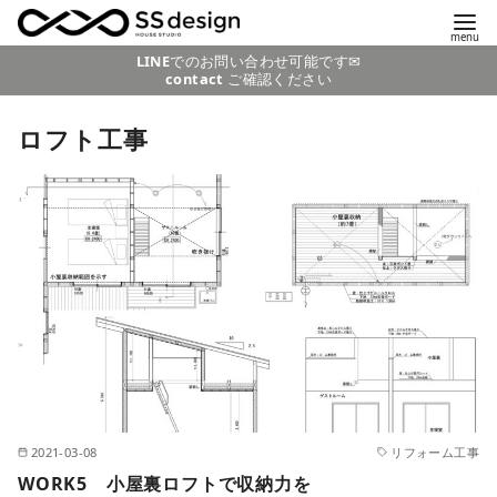
コ
LINE
でのお問い合わせ可能です✉
contact
ご確認ください
ン
テ
ロフト工事
ン
ツ
へ
移
動
2021-03-08
リフォーム工事
WORK5 小屋裏ロフトで収納力を