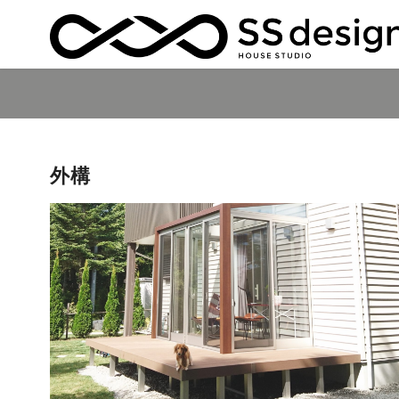
コ
ン
テ
ン
外構
ツ
へ
移
動