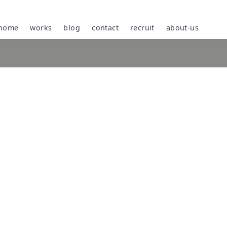
home
works
blog
contact
recruit
about-us