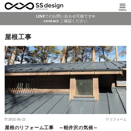
コ
LINE
でのお問い合わせ可能です✉
contact
ご確認ください
ン
テ
屋根工事
ン
ツ
へ
移
動
2022-06-22
リフォーム
屋根のリフォーム工事 ～軽井沢の気候～