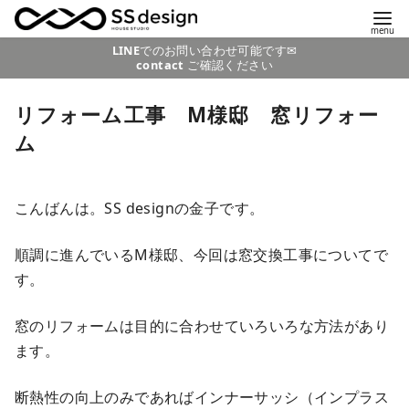
コ
LINE
でのお問い合わせ可能です✉
contact
ご確認ください
ン
テ
リフォーム工事 M様邸 窓リフォー
ン
ム
ツ
へ
移
こんばんは。SS designの金子です。
動
順調に進んでいるM様邸、今回は窓交換工事についてで
す。
窓のリフォームは目的に合わせていろいろな方法があり
ます。
断熱性の向上のみであればインナーサッシ（インプラス