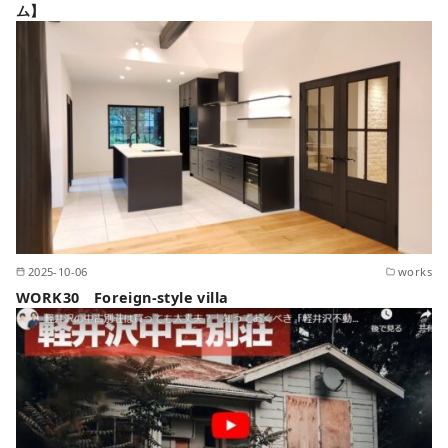
ム】
2025-10-06
works
WORK30 Foreign-style villa