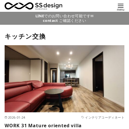
コ
LINE
でのお問い合わせ可能です✉
contact
ご確認ください
ン
テ
キッチン交換
ン
ツ
へ
移
動
2026-01-24
インテリアコーディネート
WORK 31 Mature oriented villa