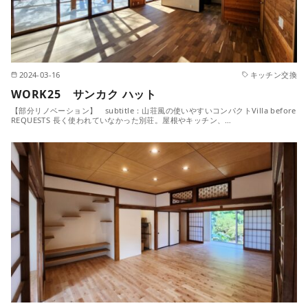
2024-03-16
キッチン交換
WORK25 サンカク ハット
【部分リノベーション】 subtitle：山荘風の使いやすいコンパクトVilla before
REQUESTS 長く使われていなかった別荘。屋根やキッチン、…