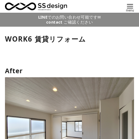
コ
LINE
でのお問い合わせ可能です✉
contact
ご確認ください
ン
テ
WORK6 賃貸リフォーム
ン
ツ
へ
移
After
動