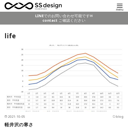
コ
LINE
でのお問い合わせ可能です✉
contact
ご確認ください
ン
テ
life
ン
ツ
へ
移
動
2021-10-05
blog
軽井沢の寒さ