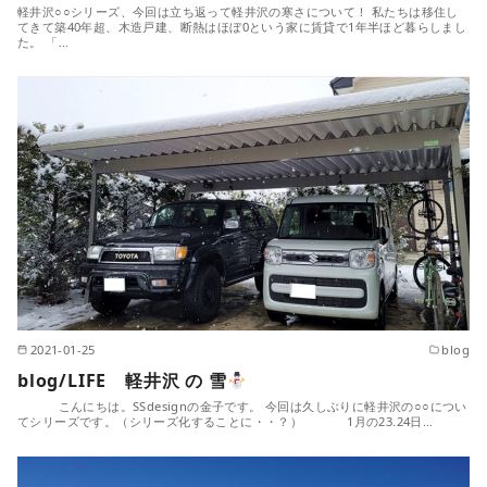
軽井沢○○シリーズ、今回は立ち返って軽井沢の寒さについて！ 私たちは移住し
てきて築40年超、木造戸建、断熱はほぼ0という家に賃貸で1年半ほど暮らしまし
た。 「…
2021-01-25
blog
blog/LIFE 軽井沢 の 雪
こんにちは。SSdesignの金子です。 今回は久しぶりに軽井沢の○○につい
てシリーズです。（シリーズ化することに・・？） 1月の23.24日…